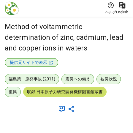
本文に飛ぶ
ヘルプ
English
Method of voltammetric
determination of zinc, cadmium, lead
and copper ions in waters
提供元サイトで表示
福島第一原発事故 (2011)
震災への備え
被災状況
復興
収録:日本原子力研究開発機構図書館蔵書