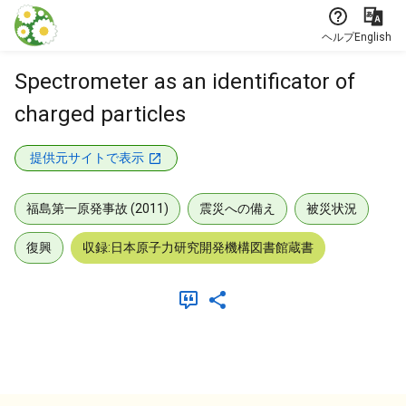
本文に飛ぶ
ヘルプ
English
Spectrometer as an identificator of
charged particles
提供元サイトで表示
福島第一原発事故 (2011)
震災への備え
被災状況
復興
収録:日本原子力研究開発機構図書館蔵書
メタデータ