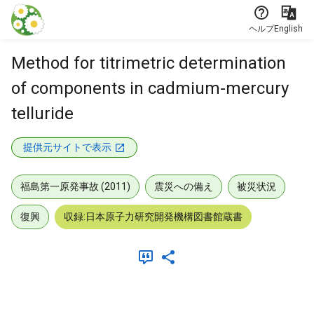
本文に飛ぶ
ヘルプ
English
Method for titrimetric determination
of components in cadmium-mercury
telluride
提供元サイトで表示
福島第一原発事故 (2011)
震災への備え
被災状況
復興
収録:日本原子力研究開発機構図書館蔵書