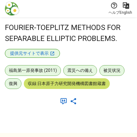
本文に飛ぶ
ヘルプ
English
FOURIER-TOEPLITZ METHODS FOR
SEPARABLE ELLIPTIC PROBLEMS.
提供元サイトで表示
福島第一原発事故 (2011)
震災への備え
被災状況
復興
収録:日本原子力研究開発機構図書館蔵書
メタデータ