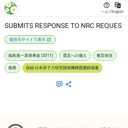
本文に飛ぶ
ヘルプ
English
SUBMITS RESPONSE TO NRC REQUES
提供元サイトで表示
福島第一原発事故 (2011)
震災への備え
被災状況
復興
収録:日本原子力研究開発機構図書館蔵書
メタデータ