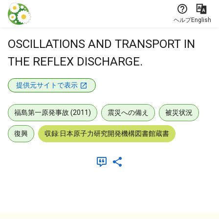
本文に飛ぶ
ヘルプ
English
OSCILLATIONS AND TRANSPORT IN
THE REFLEX DISCHARGE.
提供元サイトで表示
福島第一原発事故 (2011)
震災への備え
被災状況
復興
収録:日本原子力研究開発機構図書館蔵書
メタデータ