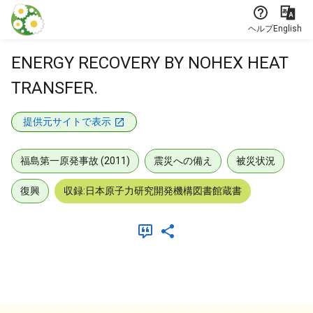
本文に飛ぶ
ヘルプ
English
ENERGY RECOVERY BY NOHEX HEAT
TRANSFER.
提供元サイトで表示
福島第一原発事故 (2011)
震災への備え
被災状況
復興
収録:日本原子力研究開発機構図書館蔵書
メタデータ