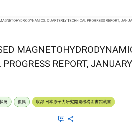
 MAGNETOHYDRODYNAMICS. QUARTERLY TECHNICAL PROGRESS REPORT, JANUA
ASED MAGNETOHYDRODYNAMI
 PROGRESS REPORT, JANUAR
状況
復興
収録:日本原子力研究開発機構図書館蔵書