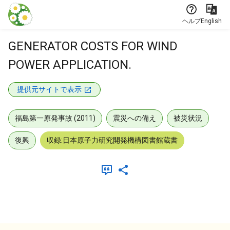
本文に飛ぶ
ヘルプ
English
GENERATOR COSTS FOR WIND
POWER APPLICATION.
提供元サイトで表示
福島第一原発事故 (2011)
震災への備え
被災状況
復興
収録:日本原子力研究開発機構図書館蔵書
メタデータ