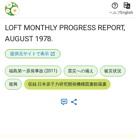
本文に飛ぶ
ヘルプ
English
LOFT MONTHLY PROGRESS REPORT,
AUGUST 1978.
提供元サイトで表示
福島第一原発事故 (2011)
震災への備え
被災状況
復興
収録:日本原子力研究開発機構図書館蔵書
メタデータ