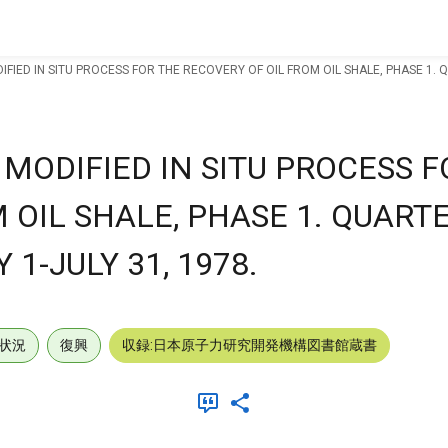
FIED IN SITU PROCESS FOR THE RECOVERY OF OIL FROM OIL SHALE, PHASE 1. 
MODIFIED IN SITU PROCESS F
 OIL SHALE, PHASE 1. QUART
1-JULY 31, 1978.
状況
復興
収録:日本原子力研究開発機構図書館蔵書