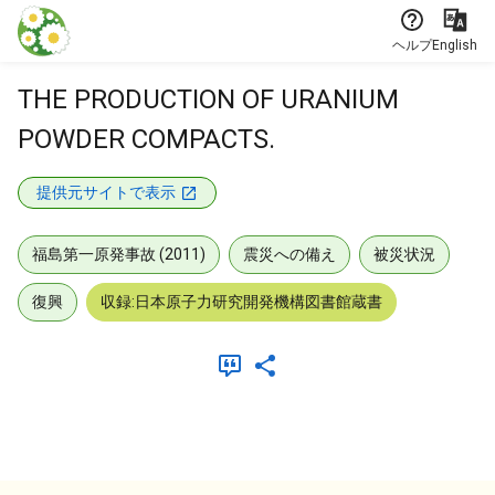
本文に飛ぶ
ヘルプ
English
THE PRODUCTION OF URANIUM
POWDER COMPACTS.
提供元サイトで表示
福島第一原発事故 (2011)
震災への備え
被災状況
復興
収録:日本原子力研究開発機構図書館蔵書
メタデータ