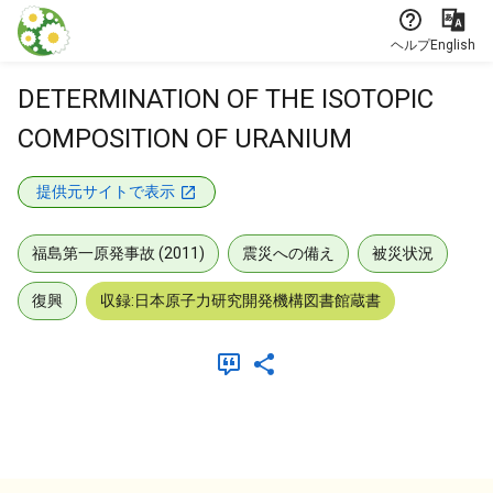
本文に飛ぶ
ヘルプ
English
DETERMINATION OF THE ISOTOPIC
COMPOSITION OF URANIUM
提供元サイトで表示
福島第一原発事故 (2011)
震災への備え
被災状況
復興
収録:日本原子力研究開発機構図書館蔵書
メタデータ