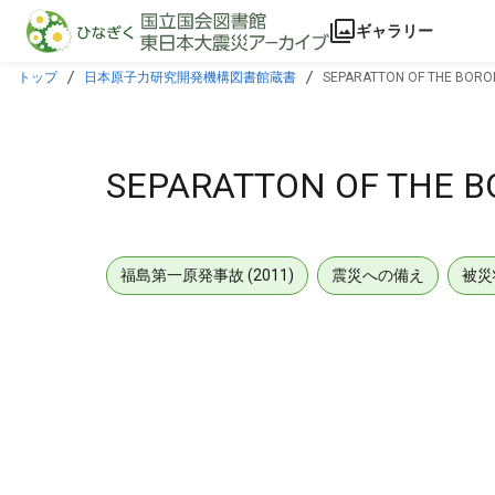
本文に飛ぶ
ギャラリー
トップ
日本原子力研究開発機構図書館蔵書
SEPARATTON OF THE BORO
SEPARATTON OF THE B
福島第一原発事故 (2011)
震災への備え
被災
メタデータ