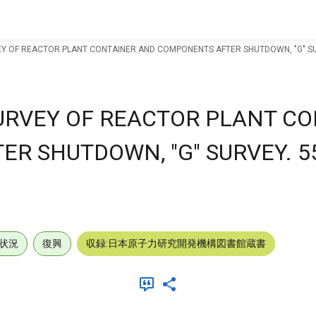
EY OF REACTOR PLANT CONTAINER AND COMPONENTS AFTER SHUTDOWN, "G" SURV
SURVEY OF REACTOR PLANT C
R SHUTDOWN, "G" SURVEY. 55
状況
復興
収録:日本原子力研究開発機構図書館蔵書