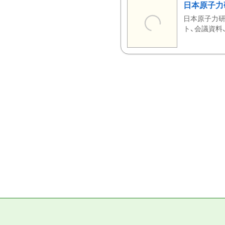
日本原子力
日本原子力研
ト、会議資料、