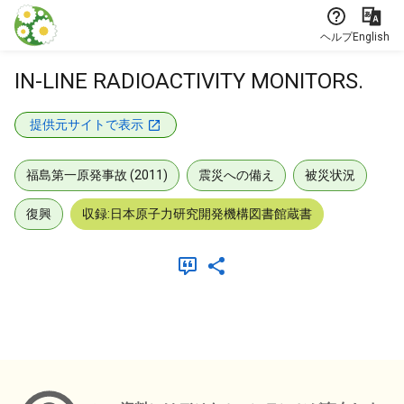
本文に飛ぶ
ヘルプ
English
IN-LINE RADIOACTIVITY MONITORS.
提供元サイトで表示
福島第一原発事故 (2011)
震災への備え
被災状況
復興
収録:日本原子力研究開発機構図書館蔵書
メタデータ