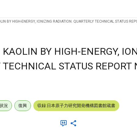
IN BY HIGH-ENERGY, IONIZING RADIATION. QUARTERLY TECHNICAL STATUS REP
KAOLIN BY HIGH-ENERGY, ION
 TECHNICAL STATUS REPORT 
状況
復興
収録:日本原子力研究開発機構図書館蔵書