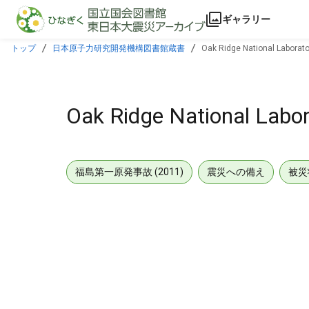
本文に飛ぶ
ギャラリー
トップ
日本原子力研究開発機構図書館蔵書
Oak Ridge National Laborato
Oak Ridge National Labor
福島第一原発事故 (2011)
震災への備え
被災
メタデータ