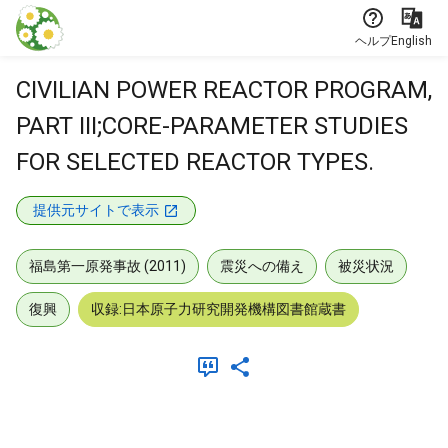
本文に飛ぶ
ヘルプ
English
CIVILIAN POWER REACTOR PROGRAM,
PART III;CORE-PARAMETER STUDIES
FOR SELECTED REACTOR TYPES.
提供元サイトで表示
福島第一原発事故 (2011)
震災への備え
被災状況
復興
収録:日本原子力研究開発機構図書館蔵書