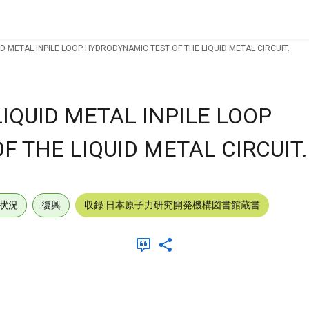
 METAL INPILE LOOP HYDRODYNAMIC TEST OF THE LIQUID METAL CIRCUIT.
IQUID METAL INPILE LOOP
 THE LIQUID METAL CIRCUIT.
状況
復興
収録:日本原子力研究開発機構図書館蔵書