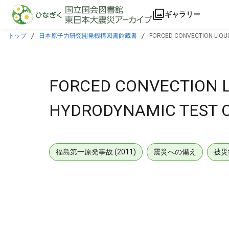
本文に飛ぶ
ギャラリー
トップ
日本原子力研究開発機構図書館蔵書
FORCED CONVECTION LIQUID
FORCED CONVECTION L
HYDRODYNAMIC TEST OF
福島第一原発事故 (2011)
震災への備え
被災