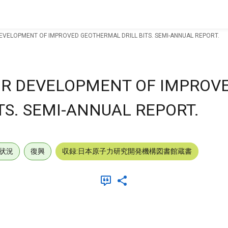
VELOPMENT OF IMPROVED GEOTHERMAL DRILL BITS. SEMI-ANNUAL REPORT.
OR DEVELOPMENT OF IMPROV
TS. SEMI-ANNUAL REPORT.
状況
復興
収録:日本原子力研究開発機構図書館蔵書