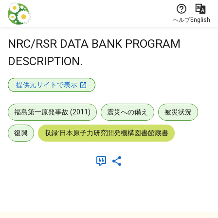
本文に飛ぶ
ヘルプ
English
NRC/RSR DATA BANK PROGRAM
DESCRIPTION.
提供元サイトで表示
福島第一原発事故 (2011)
震災への備え
被災状況
復興
収録:日本原子力研究開発機構図書館蔵書
メタデータ