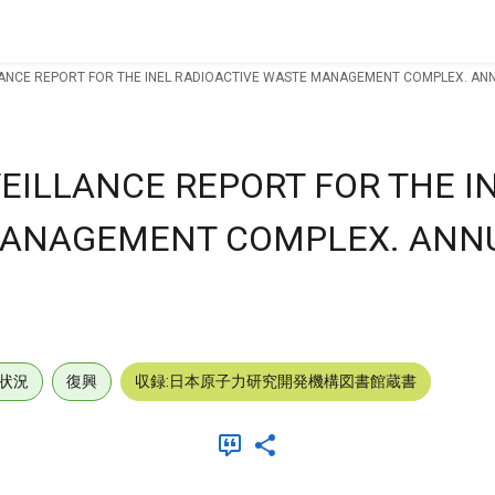
ANCE REPORT FOR THE INEL RADIOACTIVE WASTE MANAGEMENT COMPLEX. ANN
ILLANCE REPORT FOR THE I
MANAGEMENT COMPLEX. ANN
状況
復興
収録:日本原子力研究開発機構図書館蔵書