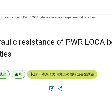
ulic resistance of PWR LOCA behavior in scaled experimental facilities
draulic resistance of PWR LOCA b
ties
状況
復興
収録:日本原子力研究開発機構図書館蔵書