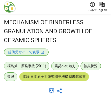
本文に飛ぶ
ヘルプ
English
MECHANISM OF BINDERLESS
GRANULATION AND GROWTH OF
CERAMIC SPHERES.
提供元サイトで表示
福島第一原発事故 (2011)
震災への備え
被災状況
復興
収録:日本原子力研究開発機構図書館蔵書