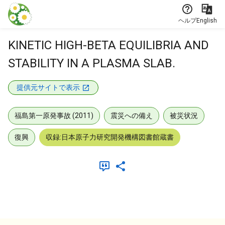
本文に飛ぶ
ヘルプ
English
KINETIC HIGH-BETA EQUILIBRIA AND
STABILITY IN A PLASMA SLAB.
提供元サイトで表示
福島第一原発事故 (2011)
震災への備え
被災状況
復興
収録:日本原子力研究開発機構図書館蔵書
メタデータ