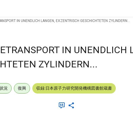
SPORT IN UNENDLICH LANGEN, EXZENTRISCH GESCHICHTETEN ZYLINDERN...
ETRANSPORT IN UNENDLICH 
HTETEN ZYLINDERN...
状況
復興
収録:日本原子力研究開発機構図書館蔵書