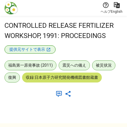
本文に飛ぶ
ヘルプ
English
CONTROLLED RELEASE FERTILIZER
WORKSHOP, 1991: PROCEEDINGS
提供元サイトで表示
福島第一原発事故 (2011)
震災への備え
被災状況
復興
収録:日本原子力研究開発機構図書館蔵書
メタデータ