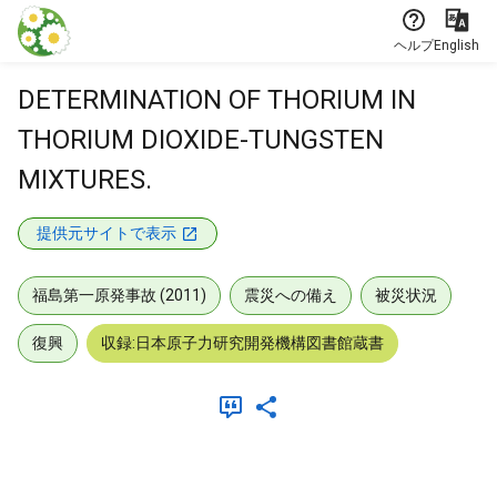
本文に飛ぶ
ヘルプ
English
DETERMINATION OF THORIUM IN
THORIUM DIOXIDE-TUNGSTEN
MIXTURES.
提供元サイトで表示
福島第一原発事故 (2011)
震災への備え
被災状況
復興
収録:日本原子力研究開発機構図書館蔵書