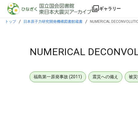
本文に飛ぶ
ギャラリー
トップ
日本原子力研究開発機構図書館蔵書
NUMERICAL DECONVOLUTIO
NUMERICAL DECONVOL
福島第一原発事故 (2011)
震災への備え
被災
メタデータ