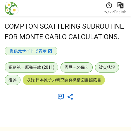
本文に飛ぶ
ヘルプ
English
COMPTON SCATTERING SUBROUTINE
FOR MONTE CARLO CALCULATIONS.
提供元サイトで表示
福島第一原発事故 (2011)
震災への備え
被災状況
復興
収録:日本原子力研究開発機構図書館蔵書
メタデータ