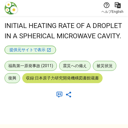
本文に飛ぶ
ヘルプ
English
INITIAL HEATING RATE OF A DROPLET
IN A SPHERICAL MICROWAVE CAVITY.
提供元サイトで表示
福島第一原発事故 (2011)
震災への備え
被災状況
復興
収録:日本原子力研究開発機構図書館蔵書
メタデータ