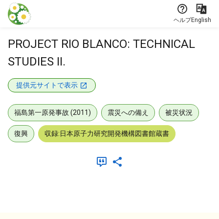
本文に飛ぶ
ヘルプ
English
PROJECT RIO BLANCO: TECHNICAL
STUDIES II.
提供元サイトで表示
福島第一原発事故 (2011)
震災への備え
被災状況
復興
収録:日本原子力研究開発機構図書館蔵書
メタデータ