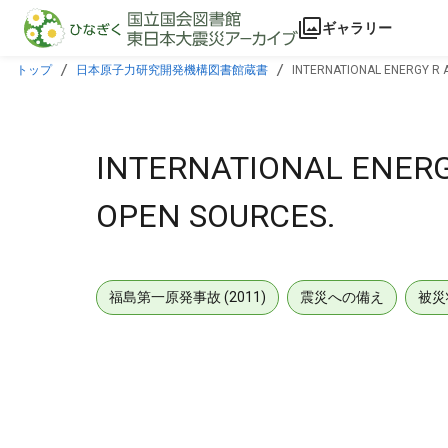
本文に飛ぶ
ギャラリー
トップ
日本原子力研究開発機構図書館蔵書
INTERNATIONAL ENERGY R 
INTERNATIONAL ENERG
OPEN SOURCES.
福島第一原発事故 (2011)
震災への備え
被災