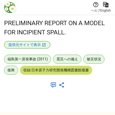
本文に飛ぶ
ヘルプ
English
PRELIMINARY REPORT ON A MODEL
FOR INCIPIENT SPALL.
提供元サイトで表示
福島第一原発事故 (2011)
震災への備え
被災状況
復興
収録:日本原子力研究開発機構図書館蔵書
メタデータ