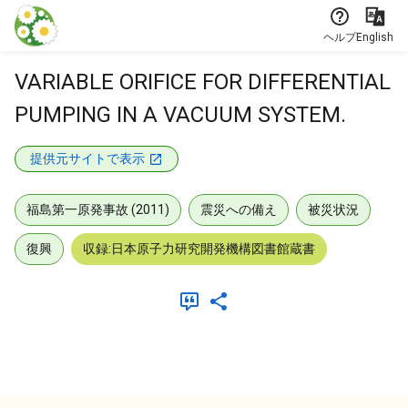
本文に飛ぶ
ヘルプ
English
VARIABLE ORIFICE FOR DIFFERENTIAL
PUMPING IN A VACUUM SYSTEM.
提供元サイトで表示
福島第一原発事故 (2011)
震災への備え
被災状況
復興
収録:日本原子力研究開発機構図書館蔵書
メタデータ