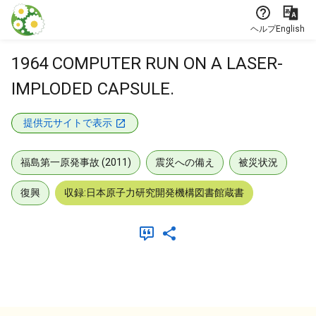
本文に飛ぶ
ヘルプ
English
1964 COMPUTER RUN ON A LASER-
IMPLODED CAPSULE.
提供元サイトで表示
福島第一原発事故 (2011)
震災への備え
被災状況
復興
収録:日本原子力研究開発機構図書館蔵書
メタデータ