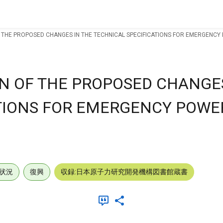
 THE PROPOSED CHANGES IN THE TECHNICAL SPECIFICATIONS FOR EMERGENCY
N OF THE PROPOSED CHANGES
TIONS FOR EMERGENCY POWE
状況
復興
収録:日本原子力研究開発機構図書館蔵書