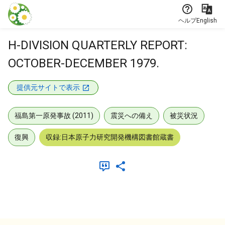
本文に飛ぶ
ヘルプ
English
H-DIVISION QUARTERLY REPORT:
OCTOBER-DECEMBER 1979.
提供元サイトで表示
福島第一原発事故 (2011)
震災への備え
被災状況
復興
収録:日本原子力研究開発機構図書館蔵書
メタデータ