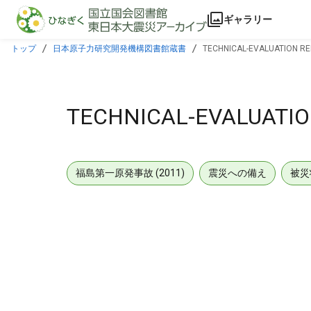
本文に飛ぶ
ギャラリー
トップ
日本原子力研究開発機構図書館蔵書
TECHNICAL-EVALUATION REP
TECHNICAL-EVALUATION
福島第一原発事故 (2011)
震災への備え
被災
メタデータ