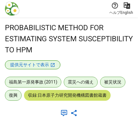
本文に飛ぶ
ヘルプ
English
PROBABILISTIC METHOD FOR
ESTIMATING SYSTEM SUSCEPTIBILITY
TO HPM
提供元サイトで表示
福島第一原発事故 (2011)
震災への備え
被災状況
復興
収録:日本原子力研究開発機構図書館蔵書