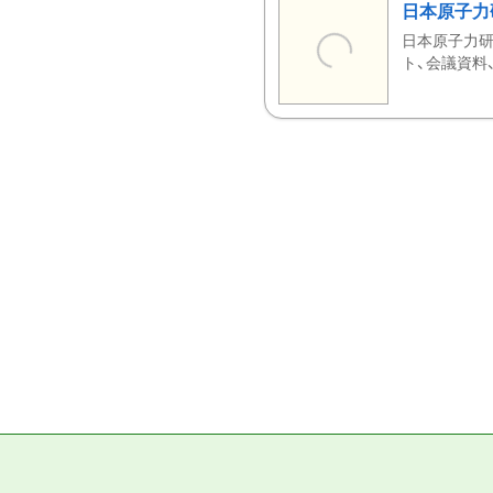
日本原子力
日本原子力研
ト、会議資料、