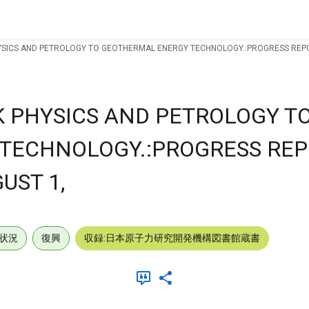
YSICS AND PETROLOGY TO GEOTHERMAL ENERGY TECHNOLOGY.:PROGRESS REPO
K PHYSICS AND PETROLOGY T
TECHNOLOGY.:PROGRESS REP
UST 1,
状況
復興
収録:日本原子力研究開発機構図書館蔵書