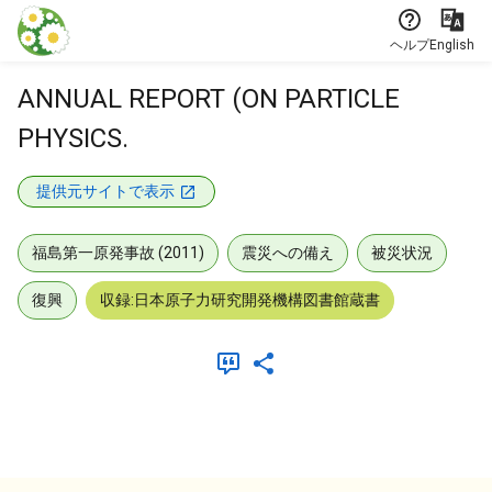
本文に飛ぶ
ヘルプ
English
ANNUAL REPORT (ON PARTICLE
PHYSICS.
提供元サイトで表示
福島第一原発事故 (2011)
震災への備え
被災状況
復興
収録:日本原子力研究開発機構図書館蔵書
メタデータ