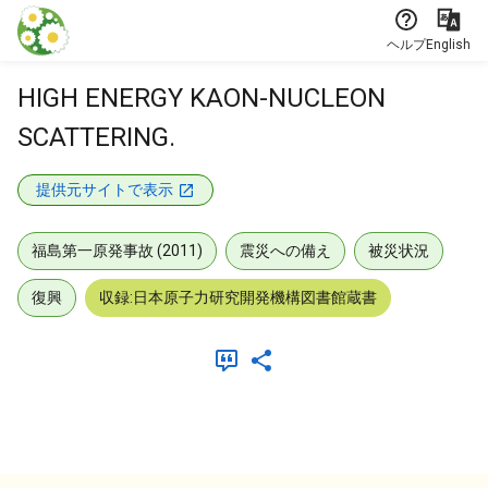
本文に飛ぶ
ヘルプ
English
HIGH ENERGY KAON-NUCLEON
SCATTERING.
提供元サイトで表示
福島第一原発事故 (2011)
震災への備え
被災状況
復興
収録:日本原子力研究開発機構図書館蔵書
メタデータ