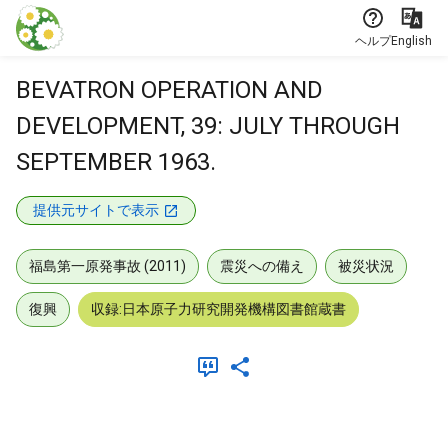
本文に飛ぶ
ヘルプ
English
BEVATRON OPERATION AND
DEVELOPMENT, 39: JULY THROUGH
SEPTEMBER 1963.
提供元サイトで表示
福島第一原発事故 (2011)
震災への備え
被災状況
復興
収録:日本原子力研究開発機構図書館蔵書