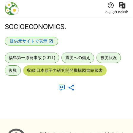
本文に飛ぶ
ヘルプ
English
SOCIOECONOMICS.
提供元サイトで表示
福島第一原発事故 (2011)
震災への備え
被災状況
復興
収録:日本原子力研究開発機構図書館蔵書
メタデータ