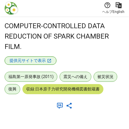
本文に飛ぶ
ヘルプ
English
COMPUTER-CONTROLLED DATA
REDUCTION OF SPARK CHAMBER
FILM.
提供元サイトで表示
福島第一原発事故 (2011)
震災への備え
被災状況
復興
収録:日本原子力研究開発機構図書館蔵書