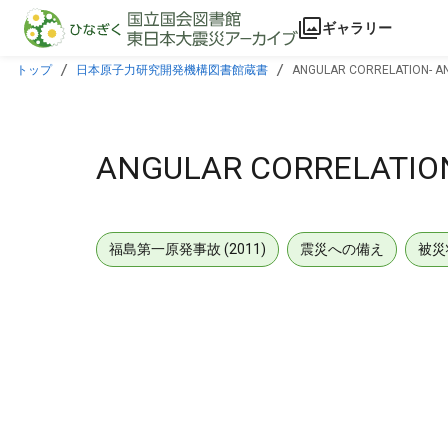
本文に飛ぶ
ギャラリー
トップ
日本原子力研究開発機構図書館蔵書
ANGULAR CORRELATION- A
ANGULAR CORRELATIO
福島第一原発事故 (2011)
震災への備え
被災
メタデータ