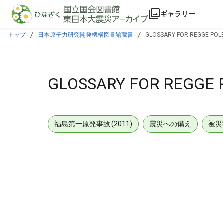
本文に飛ぶ
ギャラリー
トップ
日本原子力研究開発機構図書館蔵書
GLOSSARY FOR REGGE POLE
GLOSSARY FOR REGGE 
福島第一原発事故 (2011)
震災への備え
被災
メタデータ