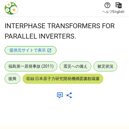
本文に飛ぶ
ヘルプ
English
INTERPHASE TRANSFORMERS FOR
PARALLEL INVERTERS.
提供元サイトで表示
福島第一原発事故 (2011)
震災への備え
被災状況
復興
収録:日本原子力研究開発機構図書館蔵書
メタデータ